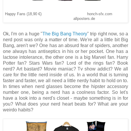
Happy Fans (18,90 €) honch-sfx.com
allposters.de
Ok, I'm on a huge "
The Big Bang Theory
" trip right now, so a
nerd post was only a matter of time. We're all a little bit Big
Bang, aren't we? One has an absurd fear of spiders, another
one always has antiseptics in his or her pocket. One has a
lactose intolerance, the other one is a big Marvel fan. Harry
Potter fan? Stars Wars fan? Lord of the rings fan? Book
nerd? Art bastard? Movie maniac? Tv show addict? We all
care for the little nerd inside of us. In a world that is turning
faster and faster, we all need a little nerdy habit to hold on to.
In times when nerd glasses become the hipster accessory
number one, being a nerd has a coolness factor. So let's
have a look into a nerd's closet - maybe something is in for
you? What does your nerd heart beats for? What are your
weirdo habits?